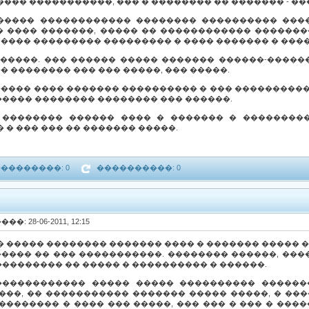
��� �����������, ��� � �������� �� ������� - ��
 ����� ������������ �������� ���������� ����
 ���� �������, ����� �� ������������ ��������
 ���� ��������� ��������� � ���� ������� � ����
�����. ��� ������ ����� ������� ������-������
�� �������� ��� ��� �����, ��� �����.
������ ���� ������� ���������� � ��� ����������
���� �������� �������� ��� ������.
 �������� ������ ���� � ������� � ��������
 � ��� ��� �� ������� �����.
��������: 0
����������: 0
���: 28-06-2011, 12:15
 ����� �������� ������� ���� � ������� ����� �
����� �� ��� �����������. �������� ������, ����
�������� �� ����� � ���������� � ������.
������������ ����� ����� ���������� ������
���, �� ����������� ������� ����� �����, � ���
�������� � ���� ��� �����, ��� ��� � ��� � ����