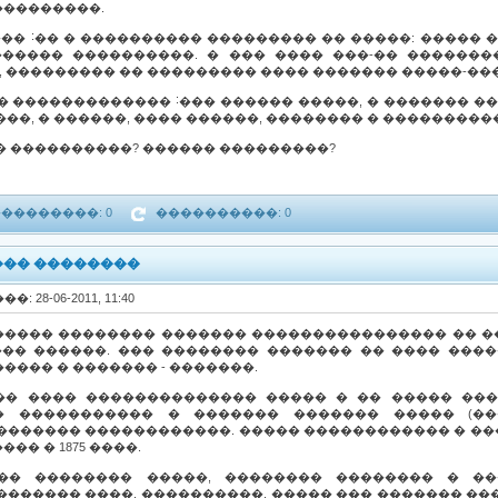
���������.
�� ˸�� � ���������� ��������� �� �����: ����� 
����� ����������. � ��� ���� ���-�� �������
�, ��������� �� ��������� ���� ������� �����-��
� ������������� ˸��� ������ �����, � ������� ��
��, � ������, ���� ������, �������� � ����������
�� � ����������? ������ ���������?
��������: 0
����������: 0
�� ��������
�: 28-06-2011, 11:40
����� �������� ������� ���������������� �� �
�� ������. ��� �������� ������� �� ���� ����
����� � ������� - �������.
�� ���� �������������� ����� � �� ����� ���
 ����������� � ������� ������� ����� (���. 
������� ������������. ����� ������������ � �
� � 1875 ����.
��� �������� �����, �������� �������� � �
������� ����, ����������, ����� ��� ������� ��