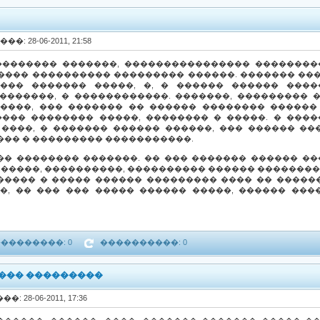
���: 28-06-2011, 21:58
�������� �������, ���������������� ��������
���� ���������� ��������� ������. ������� ��
��� ������� �����, �, � ������ ������ ����
�������, � ������������. �������, ��������� 
�����, ��� ������� �� ������ �������� ������
��� �������� �����, �������� � �����. � ���
����, � ������� ������ ������, ��� ������ �
��� � ��������� �����������.
�� �������� �������. �� ��� ������� ������ ��
 �����, ����������, ���������� ������ ��������
����� � ����� ������ ��������� ���� �� ������
�, �� ��� ��� ����� ������ �����, ������ ��
��������: 0
����������: 0
���� ���������
��: 28-06-2011, 17:36