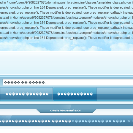
ead in /home/users/9/9082327078/domains/poshlo.su/engine/classes/templates.class.php on li
s/show.short.php on line 164 Deprecated: preg_replace(): The /e modifier is deprecated, u
precated: preg_replace(): The /e modifier is deprecated, use preg_replace_callback inste
instead in /home/users/9/9082327078/domains/poshlo.su/engine/modules/show.short.php on li
s/show.short.php on line 164 Deprecated: preg_replace(): The /e modifier is deprecated, u
precated: preg_replace(): The /e modifier is deprecated, use preg_replace_callback inste
instead in /home/users/9/9082327078/domains/poshlo.su/engine/modules/show.short.php on li
s/show.short.php on line 164 Deprecated: preg_replace(): The /e modifier is deprecated, u
������ �������
�����������
���������������� ������
» ��������� �� ���� 201