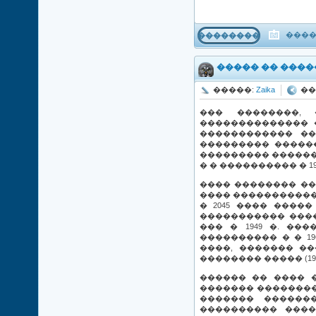
����
���������
����� �� ����
�����:
Zaika
���
��� ��������,
�������������� 
������������ ��
��������� ������
��������� ������
� � ���������� � 1
���� �������� ��
���� �����������
� 2045 ���� ���
����������� ���
��� � 1949 �. ��
���������� � � 1
����, ������� ��
�������� ����� (19
������ �� ���� 
������� ��������
������� ������
���������� ����