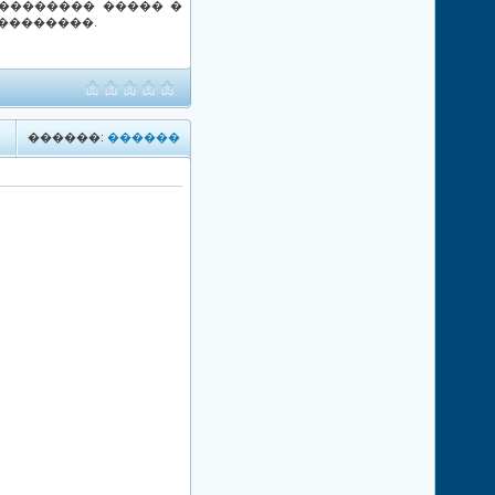
�������� ����� �
��������.
������:
������