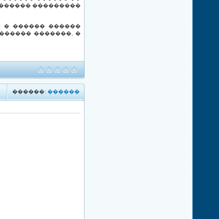
������� ���������
 � ������ ������
������ �������, �
������:
������