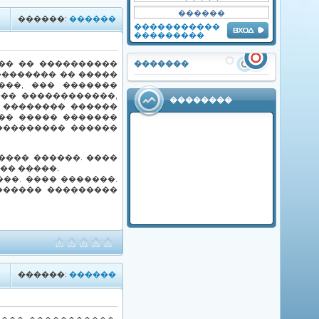
������:
������
�����������
���������
������?
�������
�� �� ����������
�������� �� �����
���, ��� �������
��� ������������,
��������
 �������� ������
��� ����� �������
���������� ������
���� ������. ����
�� �����.
��. ���� �������.
������� ���������
������:
������