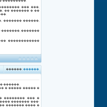
� ���������.
������� ��� ���,
, �� ������� � ��
��.
, ������� ������,
 �������, �������
��� ������������
������:
������
� ������.
� � ����� ����� �
� �������� ��� �
���� ������� ���-
�� ������� ���� �