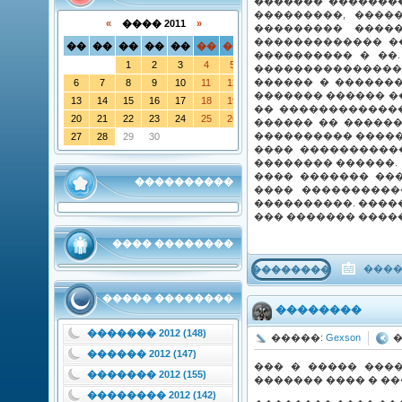
������� ��������
���������, ����
«
���� 2011
»
��������� �����
������������� ��
��
��
��
��
��
��
��
���������� � ��
1
2
3
4
5
���������������
������ � ��������
6
7
8
9
10
11
12
������� ������ �
13
14
15
16
17
18
19
�� �������������
20
21
22
23
24
25
26
������ �� ������
���������� ������
27
28
29
30
���� ����������
�������� ������.
���� ������� ���
����������
���� ����������
����������. �����
��� ������� ����
���� ��������
����
���������
����� ��������
��������
������� 2012 (148)
�����:
Gexson
�
������ 2012 (147)
��� � ����� ����
������� 2012 (155)
������� ���� � �
�������� 2012 (142)