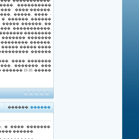
���� �����������-
����. ����������
��� ����-������.
��, �����, ���� -
 � ������ ������
����� ������, ��
����� �����������.
 ������� ��������
; ������� �������
��������� ������.
� ����� ����� ����
��������� ������
���. ���� �������
���, ������� ���
����� 15-20. �����
������:
������
, � ���� �������.
���� ������.