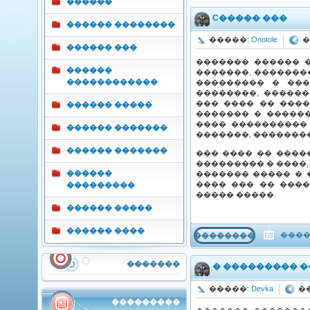
������
C����� ���
������ ��������
�����:
Onotole
�
������ ���
������� ������ 
������
�������, �������
������������
��������� � ���
��������, ������
��� ���� �� ���
������ �����
������� � ������
���� ���������� 
������ �������
�������, �������
������ �������
��� ���� �� ����
��������� � ����,
������
������� ����� � 
���� ��� �� ����
���������
����� �����.
������ �����
������ ����
����
���������
�������
� ��������� 
�����:
Devka
��
���������