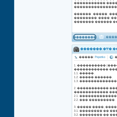
����������� ����
����������������
������ ����� ��
�������� ���� ��
������� ������ �
����
���������
������� �Ψ� �
�����:
Pepetko
�
������������ ���
1.1. �����.
1.2. ����� ������.
1.3. ��������������
2. ����������� ��
������������ ���
2.1. �������������
2.2. ��� ���������.
3. ����� ����, ��
3.1. �������� �� ��
3.2. �������� �� �