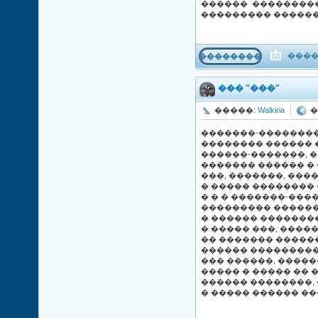
������ ��������
��������� ������
����
���������
��� "���"
�����:
Walkiria
�
�������-��������
�������� ������ 
������-�������, 
������� ������ � 
���, �������, ���
� ����� �������� 
� � � �������-����
��������� ������,
� ������ ��������
� ����� ���, ����
�� ������� ������
������ ����������
��� ������, ������
����� � ����� �� 
������ ��������,
� ����� ������ ��