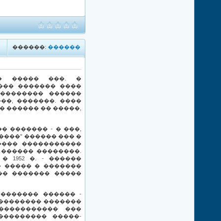
������:
������
� ����� ���. �
��� ������� ����
��������� ������
��, �������. ����
 ������ �� �����,
 ������� - � ���,
���" ������ ��� �
���� �����������
������ ��������.
 1952 �. - ������
� ����� � �������
��� ������� �����
������� ������ -
 �������� �������
����������� ���
��������� �����-