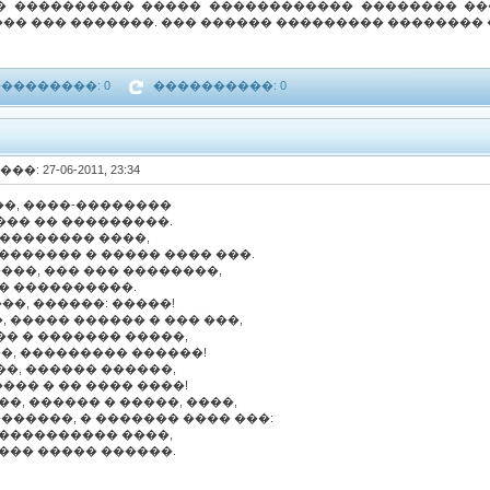
� ���������� ����� ������������ �������� ��
�� ��� �������. ��� ������ ��������� �������� 
��������: 0
����������: 0
���: 27-06-2011, 23:34
�, ����-��������
��� �� ���������.
��������� ����,
������� � ����� ���� ���.
����, ��� ��� ��������,
� ����������.
��, ������: �����!
 ����� ������ � ��� ���,
� � ������� �����,
��, ��������� ������!
�, ������ ������,
�� � �� ���� ����!
�, ������ � �����, ����,
�������, � ������� ���� ���:
 ���������� ����,
��� ����� ������.