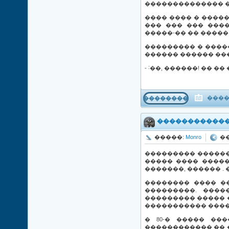
�������������� 
���� ���� � �����
��� ��� ��� ����
�����-�� �� ����
��������� � ����
������ ������ ���
- ˸��, ������! �� 
����
���������
������������
�����:
Monro
���
��������� �����
����� ���� �����
�������, ������ . 
�������� ���� �
���������. �����
��������� ����� 
����������� ������
� 80-� ����� ��
������������ �� 