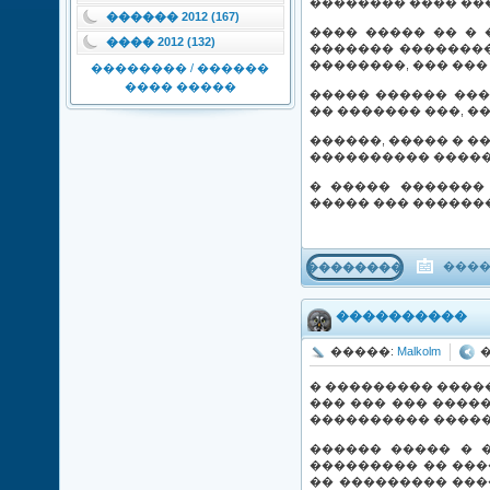
�������� ���� ���
������ 2012 (167)
���� ����� �� �
���� 2012 (132)
������� ��������
��������, ��� ���
�������� / ������
���� �����
����� ������ ���
�� ������� ���, �
������, ����� � 
���������� �����
� ����� �������
����� ��� �������
����
���������
����������
�����:
Malkolm
�
� ��������� �����
��� ��� ��� ����
���������� �����
������ ����� � 
��������� �� ���
�� ��������� ���