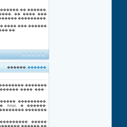
������� �� ������,
����, �� ���� ���
������ ���������.
� ���� ��� ������
�� ��:
������:
������
�������� �������
������ ���� ��� -
����� ���������.
Askja), � ������-
��������� �������
���������� �����
������� ������ ��