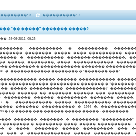
��������: 0
����������: 0
��� "�� �����" ������� �����?
�: 28-06-2011, 09:26
 ������� ���������� � ��������� ������
������� �������� ����� ���� ���������� ���
����� � ����������� �������-����������: �
� �����, ��������, ����, ������������, ������
�� �������� � ������������ ������� ����������
945 �. ������������ �������� � "������� ���".
����������� ����� ������ ����������� �������
�� ������������ ��������� ������� � "������� �
�� �� ����� ���������� ������������? �������
����� ������ �� ������� ������ ��� �������� 
�� �������� ������ ��������� ������� �����, �
960 �. - �����������. �����, ����������� ������
���� ������� ���������� � 1964 �. ���������
98 �.) � ����� ��� ������ ����� ����� - ��������.
���� ������� ������� � �������� "���������" 
 �������� � �������� ����. ����� ���������� -
�� � ����, ������� ����� ��������� ��� �
� ��� � ������������� ����� �����������, 