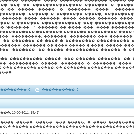
�����. ������. ����, ������� ������� ����� �
��� ��� �� ��������������� ������� � �����
� �� ����� �����. �, �������, ����!!! ������
�������: ������ � �������� �����, ����������
. ������ ���� ������, ���� ����� ������ ����
��� � ������� ������������ ��� ������������ 
 "��-��-��.....". ������ �� ���� ���. ���� �����
����������� �������� ������� ���������. ����
��: ���������; �������, �������� ��� �������
, �� ������� �� ���� � ��������� ���������� 
�����, ������� �� ���� ����� � ����, �����, ��
���. �������, �� ����� ���������� ������ � �
�� ���������� �����, ��� ������ �������, �� 
�� ��������� �����. ������� � ������� ���� 
 ��� ������� �����, �� ������� �������� �� ���� �
����.
��������: 0
����������: 0
���: 28-06-2011, 15:47
���� �����. �����, ��� �����, � ���� ��������
���. � ����� �������������������� �����������