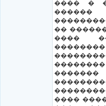
���� � 
�����
��������
�� ������
���� �
��������
��������
�������
�����
������
��������
���� ����