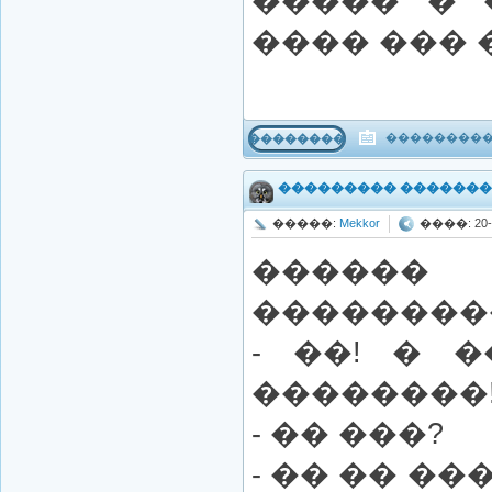
����� � 
���� ��� 
����������
���������
��������� ������
�����:
Mekkor
����: 20-1
������
���������
- ��! � 
��������!
- �� ���?
- �� �� �