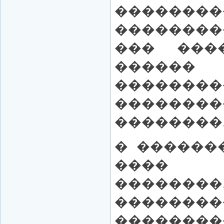
�������
��������
��� ���
������
��������
�������
��������
� ������
����
������
��������
�������