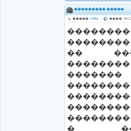
��������� �����
�����:
Dollar
����: 19-11-
�������
��������
�� ��
�������
������
�����
�����
������
��������
� ����