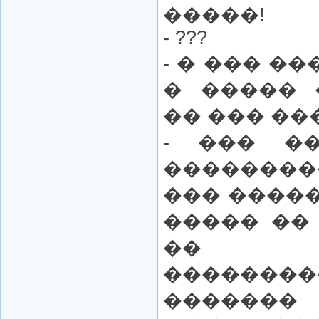
�����!
- ???
- � ��� �
� ����� 
�� ��� ��
- ��� ��
��������
��� �����
����� ��
�� �
��������
�������