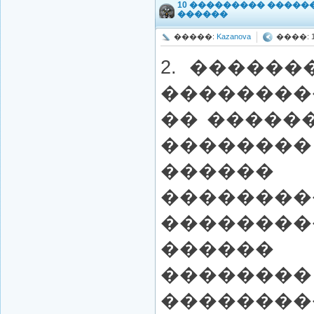
10 ��������� �����
������
�����:
Kazanova
����: 19
2. �����
�������
�� �����
��������
������ 
��������
��������
�����
�������
�������