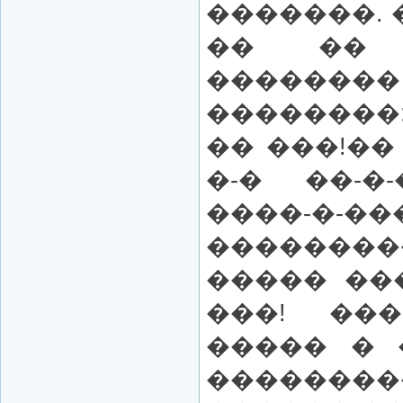
�������. 
�� �� 
�������
��������
�� ���!��
�-� ��-�
����-�
��������
����� ��
���! ��
����� � 
�������