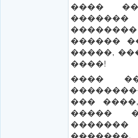
���� �
�����
��������
������ �
�����, ��
����!
���� �
��������
��� ����
����� �
������
�������,