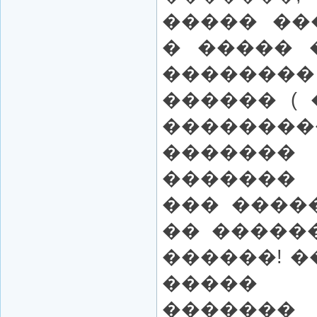
����� ��
� ����� 
������
������ ( 
��������
������
�������
��� ����
�� ������
������! �
�����
������