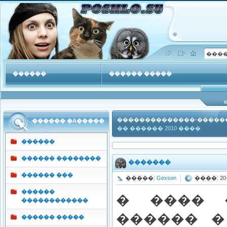
������
������ �����
������ �������
���
��������������-�����
������ �A�����
�� ������ 2010 ����
������
������ ��������
�������
������ ���
�����:
Gexson
����: 20-1
������
� ���� 
������������
������ �
������ �����