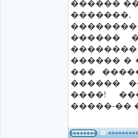
������ ��
�������
��������
������ �
������
������ � 
��� ����
������ �
����! �
�����-�� 
����������
���������