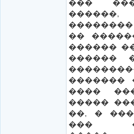
��� ��
������
��������
�� �����
������ �
������ 
������
������� 
���� ��
����� ��
��, � ��
��� ��