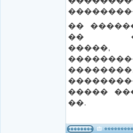
��������
���������
�� �����
�� ���
����
�������
�������
�������
����� ��
��.
����������
���������