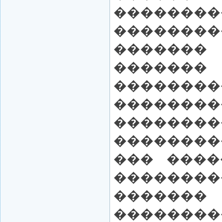
��������
������
�����
�������
��������
����
��������
�������
��� ����
������
�����
������