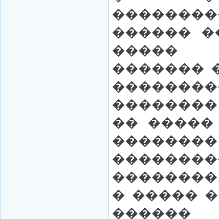
��������
������ �
�����
������� 
��������
�������� 
�� �����
�����
������
��������
� ����� 
����