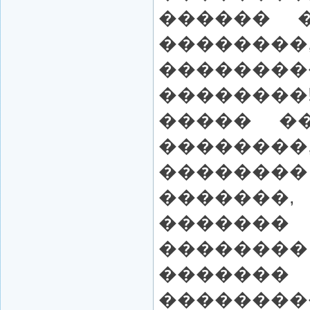
������ 
������
��������
��������
����� �
�������
�����
������
������
�������
������
��������