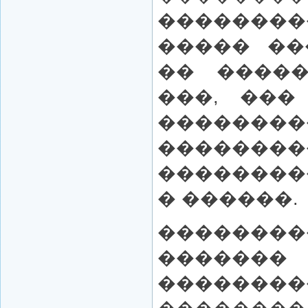
��������
����� ��
�� �����
���, ���
��������
��������
��������
� ������.
�������
������
��������