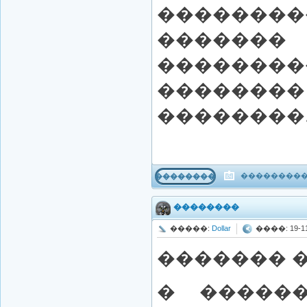
�������
����
��������
��������
��������
����������
���������
��������
�����:
Dollar
����: 19-11-
������� 
� �����