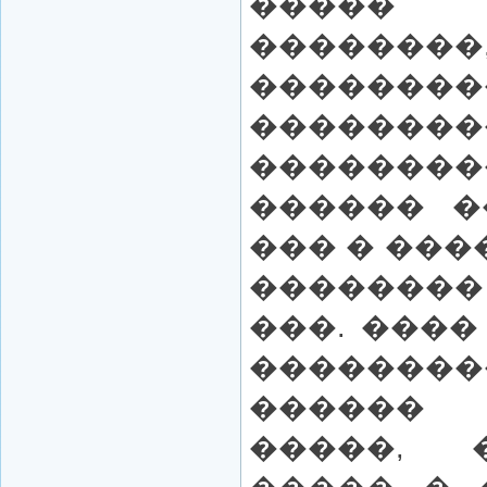
�����
��������
��������
������
������
������ �
��� � ���
��������
���. ���
��������
������
�����, 