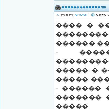
������ ������� :))))
�����:
Girinovski
����: 19
���� � �
��������
������ ��
- ����
�������
����� � 
����� ���
- ������
������� 
�����