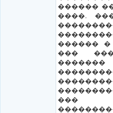
������ ��
����. ��
�����
�������
������ �
��� ��
�������
��������
��������
�������
��� 
��������