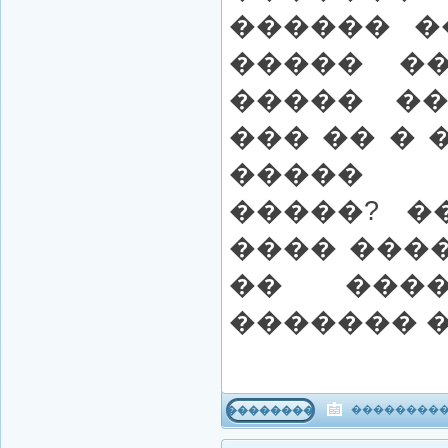
������ �
����� �
����� ��
��� �� � 
����� 
�����? �
���� ���
�� ���
������� 
����������
���������