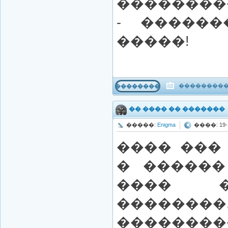
��������
- ������
�����!
����������
���������
�� ���� �� �������
�����:
Enigma
����: 19-11
���� ���
� ������
���� �
��������,
������