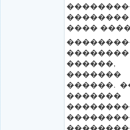
��������
��������
���� ����
�����
�������
������
�������
������. 
������� 
��������
����
������