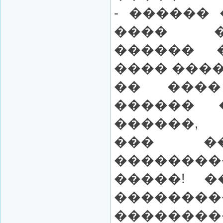
- ������
���� �
������ 
���� ���
�� ���
������ 
������,
��� ��
������
�����! �
������
�����