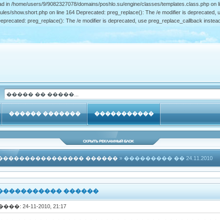
ead in /home/users/9/9082327078/domains/poshlo.su/engine/classes/templates.class.php on li
s/show.short.php on line 164 Deprecated: preg_replace(): The /e modifier is deprecated, u
precated: preg_replace(): The /e modifier is deprecated, use preg_replace_callback inste
������ �������
�����������
���������������� ������
» ��������� �� 24.11.2010
����������� ������
����: 24-11-2010, 21:17