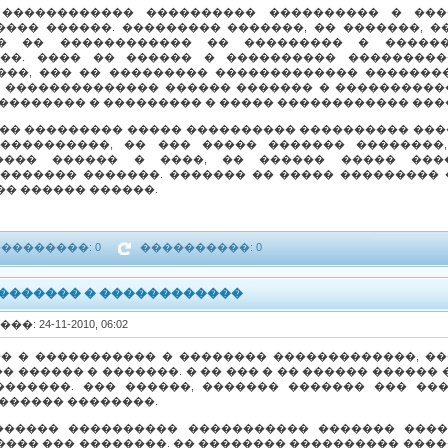
 ������������ ���������� ���������� � ���
���� ������. ��������� �������, �� �������, 
�� �� ������������ �� ��������� � �����
��. ���� �� ������ � ���������� ��������
���, ��� �� ��������� ������������� ��������
 �������������� ������ ������� � ����������
 �������� � ��������� � ����� ������������ ���
��� ��������� ����� ���������� ���������� ����
����������, �� ��� ����� ������� ��������
���� ������ � ����, �� ������ ����� ���
������� �������. ������� �� ����� ��������� 
�� ������ ������.
��������: 0
����������: 0
 ������� � ������������
���: 24-11-2010, 06:02
� � ����������� � �������� �������������, �
 ������ � �������. � �� ��� � �� ������ ������ ��
�������. ��� ������, ������� ������� ��� ���
 ������ ��������.
������� ���������� ����������� ������� ����
���� ��� ��������. �� �������� ���������� �����