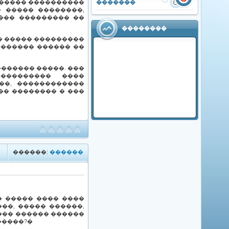
�������
������ ����������
 ����� ��������,
��� ��������� ��
��������
�� ����� ���������
������� ������ ��
������ �����. ���
��������� ����
��, ������������
�� �������� � ���
������:
������
� ����� ���� ����
��, ����� ������,
 ��� ������ ������
�����?�