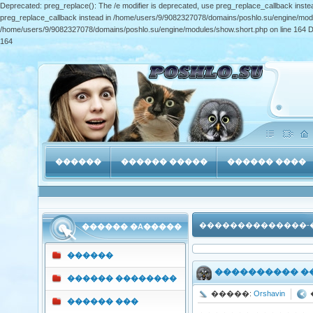
Deprecated: preg_replace(): The /e modifier is deprecated, use preg_replace_callback inst
preg_replace_callback instead in /home/users/9/9082327078/domains/poshlo.su/engine/module
/home/users/9/9082327078/domains/poshlo.su/engine/modules/show.short.php on line 164 De
164
������
������ �����
������ ����
��������������-
������ �A�����
������
���������� �
������ ��������
�����:
Orshavin
������ ���