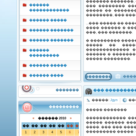
������� �������,
������
��� �������� ��
������������
����� �� ������
��������, ��� ��
������ �����
...��� ����� �� �
���� ������ � ��
������ �������
���, ��� �������.
������ �������
� ��������� ����
����� �� ����
������������� �
������
������ � �������
���������
����� ��������.
������ �����
������ ����
����
���������
�������
��� ���������
�����:
Jgyn
����
���������
����� �������
������������ ���
«
������ 2010
»
����� ������ ���
��
��
��
��
��
��
��
����. ��� ��� ���
��������� �����: 
1
2
3
4
5
6
7