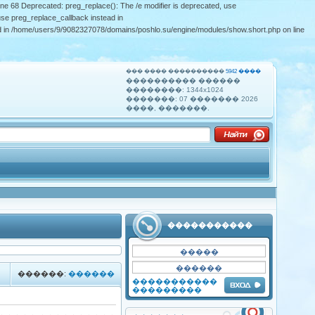
ne 68 Deprecated: preg_replace(): The /e modifier is deprecated, use
se preg_replace_callback instead in
ad in /home/users/9/9082327078/domains/poshlo.su/engine/modules/show.short.php on line
��� ���� ����������
5942 ����
���������� ������
��������: 1344x1024
�������:
07 ������� 2026
����, �������.
�����������
������:
������
�����������
���������
������?