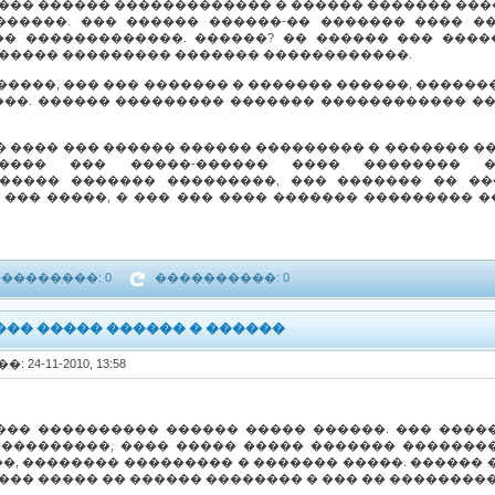
 ��� ������ ������������� � ������ ������� ��
������. ��� ������ ������-�� ������� ���� ��
�� �������������. ������? �� ������ ��� ����
������ ��������� ������� ������������.
�������, ��� ��� ������� � ������� ������, �����
���. ������ ��������� ������� ������������ �
� ���� ��� ������ ������ ��������� � ������� ��
���� ��� �����-������ ���� �������� �
����� ������� ���������, ��� ������� �� ��
 ��� �����, � ��� ��� ���� ������� ��������� �
��������: 0
����������: 0
�� ����� ������ � ������
: 24-11-2010, 13:58
�� ���������� ������ ����� ������. ��� ����
���������, ���� ����� ����� ������� ��������
��, �������� ��������� � ������� �����. ������
��� ����� �� ������ �������� � ��� �� ��������