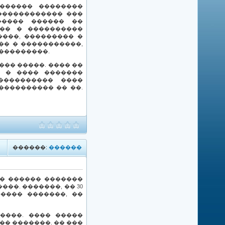
������ ��������
������������� ���
����� ������ ��
��� � ����������
���, ��������� �
�� � �����������,
���������.
�� �����. ���� ��
, � ���� �������
���������� ����
���������� �� ��.
������:
������
�� ������ �������
��. �������, �� 30
���� �������, ��
����. ���� �����
� �������. �� ���