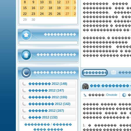
8
9
10
11
12
13
14
�������� �����
���������. ��� �
15
16
17
18
19
20
21
��������, ����
22
23
24
25
26
27
28
����������� ���
29
30
��������� �����
�������� � �����
�� ���������� ��
����������
�������, � �����
�������������� 
��������� ����
����������� � ��
���� ��������
����� ������ ���
����
����� ��������
���������
������� 2012 (148)
��� ��������
������ 2012 (147)
�����:
Onotole
�
������� 2012 (155)
�������� 2012 (142)
����� ����� ����
���������� ������
������ 2012 (167)
������ ���� �� 
���� 2012 (132)
������ ������� �
�������� / ������
1. � ������� ��
���� �����
������ ������ ��