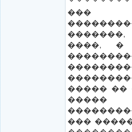
��
��������
�������,
����, �
�������
�����
�������
����� ��
����� �
��������
��� �����