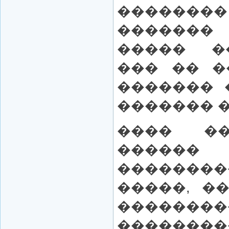
�����
�������
����� �
��� �� �
������� 
������� 
���� ��
������
�������
�����, �
������
��������