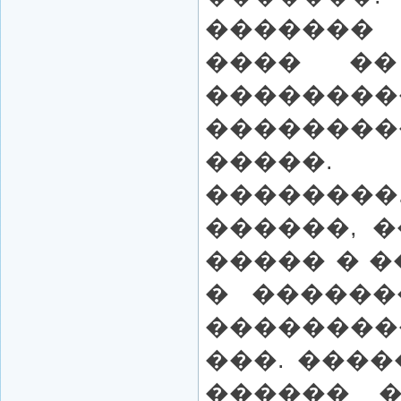
�������
���� �
�������
�������
�����
������
������, 
����� � �
� ������
��������
���. ���
������ �