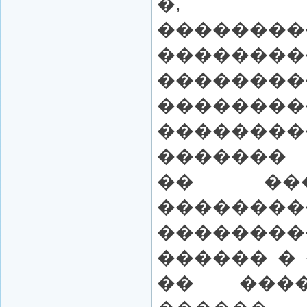
�, �
��������
��������
��������
��������
������
�������
�� ���
����
��������
������ �
�� ���