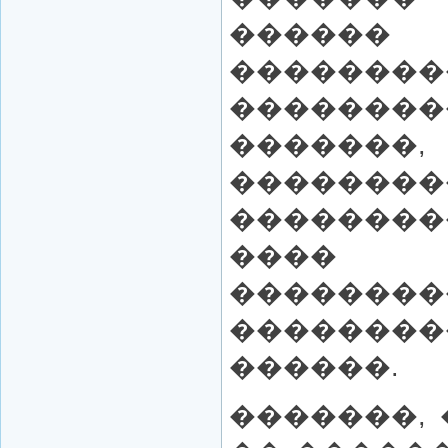
������
������
�������
�����
������
��������
���� 
��������
��������
������.
�������,