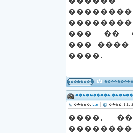
����
�������
��������
��� �� 
��� ����
����.
����������
���������
���������� �������
�����:
Ivan
����: 1-11-20
����, �
�������