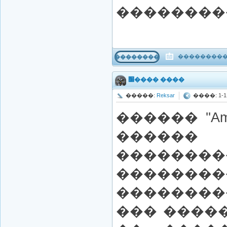
���������
����������
���������
׸���� ����
�����:
Reksar
����: 1-11-
������ ''Am
������
������
��������
�������
��� ����