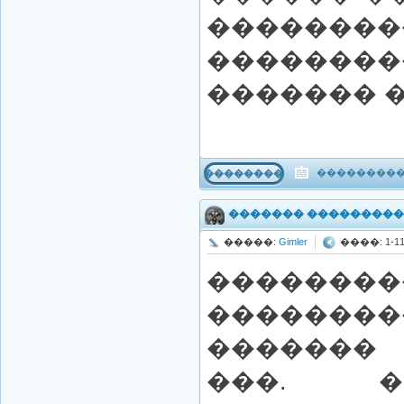
����
�����
������� �
����������
���������
������� ���������
�����:
Gimler
����: 1-11-
��������
������
�������
���. �