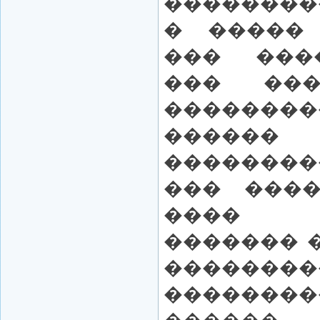
��������
� ����� 
��� ���
��� ��
������
������
��������
��� ����
���� 
������� 
�������
������