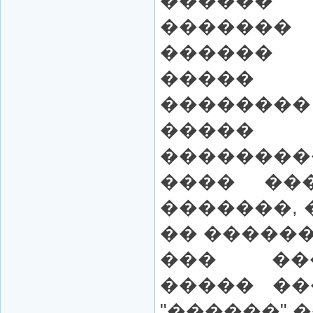
������
�������
������ 
����� 
�������
����� 
�������
���� ��
�������, 
�� ������
��� ��
����� ��
"������" 