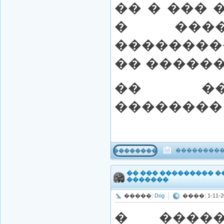
�� � ��� 
� ����
�������
�� ������
�� ��
�������� 
����������
���������
�� ��� ��������� 
�������
�����:
Dog
����: 1-11-20
� ����