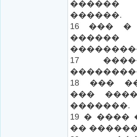
�����
������.
16 ��� �
������
��������
17 ���
��������
18 ��� �
��� ���
�������.
19 � ����
�� ������