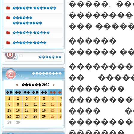
�����, ��
������ �������
��������
������
���������
��� �����
������ �����
������
������ ����
������ ��
�������
��������
���������
�� ����
«
������ 2010
»
������
��
��
��
��
��
��
��
��������
1
2
3
4
5
6
7
8
9
10
11
12
13
14
���� �
15
16
17
18
19
20
21
22
23
24
25
26
27
28
������
29
30
�������.