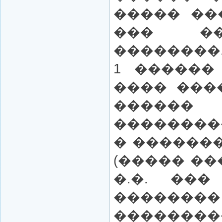
����� ��
��� ��
��������
1 ������
���� ���
������ 
��������
� �������
(����� ��
�.�. ���
����
��������