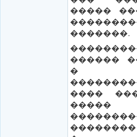
����� ��
��������
�������.
�������
������ �
� ��
��������
���� ��
����� 
������
��������