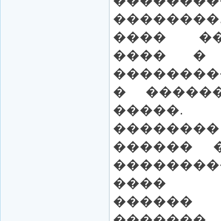
��������
�������
���� �
���� �
��������
� �����
�����.
������
������ �
������
���� �
������ 
������