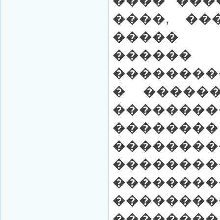
���� ���
����, ��
����� 
������ 
��������
� ������
�����
������
��������
��������
�����
������
��������