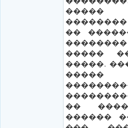
������
�����
�������
�� �����
��������
����� �
�����. ��
����� 
��������
��������
�� ���
������ �
��� ��