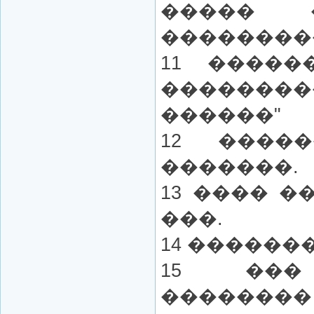
����� 
��������
11 �����
�����
������"
12 ����
�������.
13 ���� 
���.
14 ������
15 ���
������