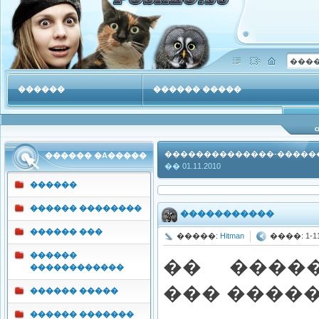
������
������ �����
������ �������
���
��������������-�����
������ �A�����
�� 01.11.2010
������
������ ��������
�����������
������ ���
�����:
Hitman
����: 1-11-
������
�� ����
������������
��� �����
������ �����
������ �������