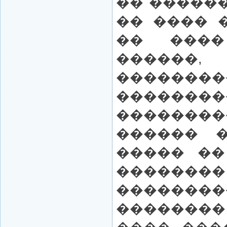
�� ������
�� ���� 
�� ����
����
������
������
������
������ �
����� ��
�����
��������
�������