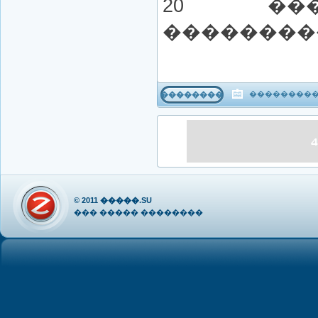
20 ��
��������
����������
���������
© 2011
�����.SU
��� ����� ��������