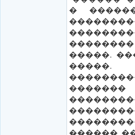
� �����
������
��������
��������
�����. �
�����.
������
�������
��������
��������
��������
������ �