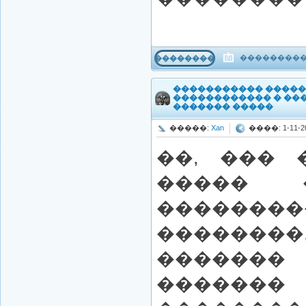
����������
���������
����������� ����
������������ � ��
������� �����
�����:
Xan
����: 1-11-20
��, ��� 
����� 
������
������
������� 
���