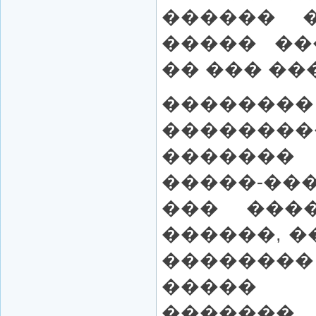
������ �
����� ��
�� ��� ���
�������
�������
������
�����-���
��� ���
������, �
��������
����� 
�����