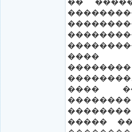
�� ����
��������
��������
������
��������
���� �
�����
�������
���� �
������
��������
����� ��