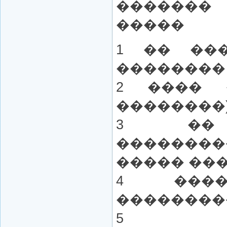
�������
�����
1 �� ��
�������� 
2 ���� 
��������
3 �� 
��������
����� ���
4 ����
��������
5 ��