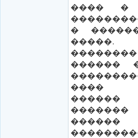
���� �
��������
� �����
�����.
������
������ �
������
���� �
������ 
������
������
������