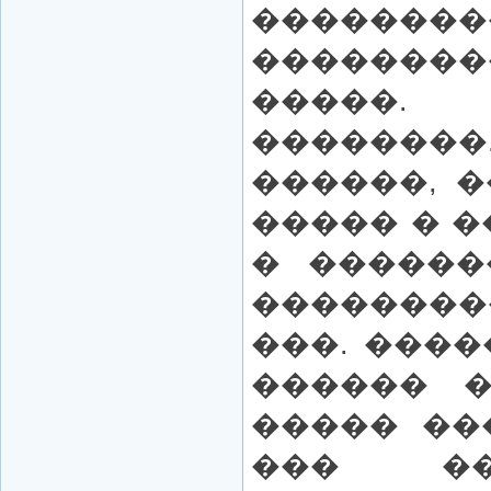
�������
�������
�����
������
������, 
����� � �
� ������
��������
���. ���
������ �
����� ��
��� ��