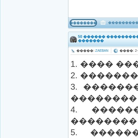
����������
���������
50 ������ ��������
�������
�����:
ZAEBAN
����: 2-1
1. ���� ��
2. ������
3. �����
��������
4. ����
�������� 
5. �����