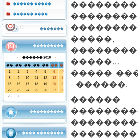
�������
������ �����
��������
������ ����
��������,
�������
�����
���������
������
«
������ 2010
»
�����..
��
��
��
��
��
��
��
����� ��
1
2
3
4
5
6
7
8
9
10
11
12
13
14
- ������.
15
16
17
18
19
20
21
22
23
24
25
26
27
28
29
30
�����
��������
����������
������
��������
���� ��������