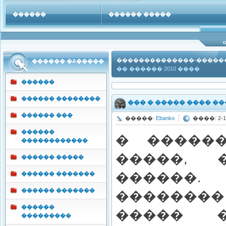
������
������ �����
������ �������
���
��������������-�����
������ �A�����
�� ������ 2010 ����
������
������ ��������
��� � ����� ���� ��
������ ���
�����:
Ebanko
����: 2-11
������
� �����
������������
�����,
������ �����
������
������ �������
������ �������
�������
������
����� 
���������