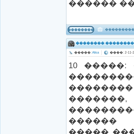
������ ��
����������
���������
�������� �������
�����:
Alisa
����: 2-11-20
10 �����
��������
��������
�������,
��������
������ 
����� ��