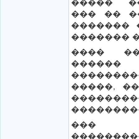
����� �
��� �� �
������� 
������� 
���� ��
������
�������
�����, �
������
��������
��
��������