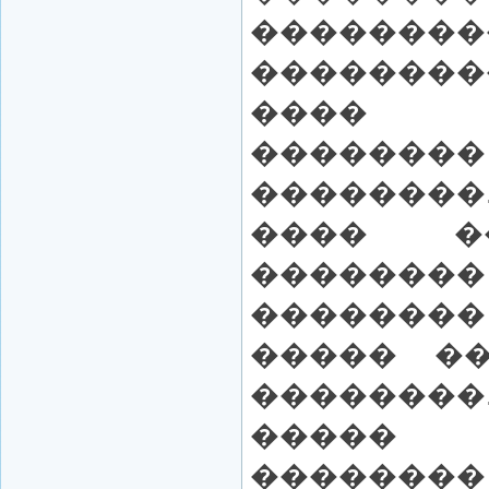
������
��������
���� �
�����
�������
���� �
������
��������
����� ��
������
�����
�������