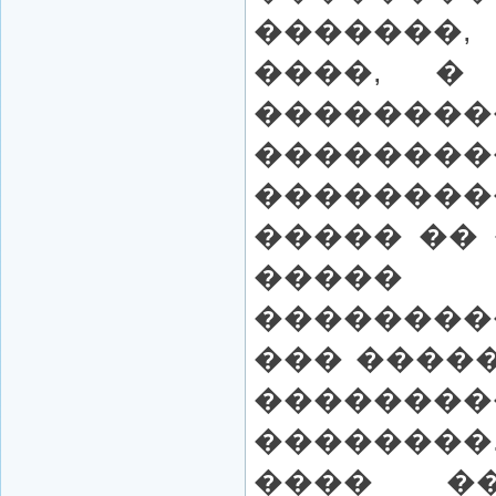
�������,
����, �
�������
�����
�������
����� ��
����� �
��������
��� �����
��������
�������
���� �