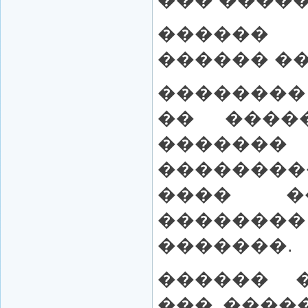
������
������ ��
��������
�� ����
������
��������
���� �
������
�������.
������ 
��� ����