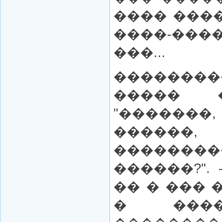
���� ���
����-���
���...
��������
����� 
"�����
�����
������
������?".
�� � ��� 
� ����