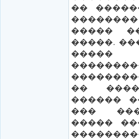
�� �����
��������
����� �
�����. ��
����� 
��������
��������
�� ���
������ �
��� ��
����� ��
��������