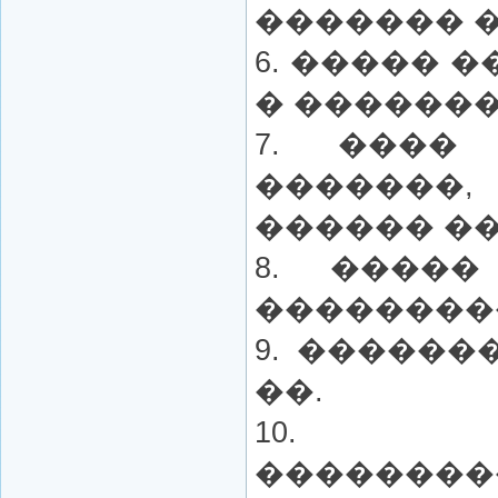
������� �
6. ����� 
� �������
7. ����
������
������ �
8. ����
��������
9. ������
��.
10. �
��������