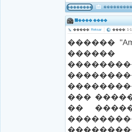
����������
���������
׸���� ����
�����:
Reksar
����: 1-11-
������ ''Am
������
������
��������
�������
��� ����
�� ����
��������
��������