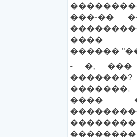
�������
���-�� �
������
���� �
������ "���
- �, ��
�������
�������,
���� �
�����
��������
�������