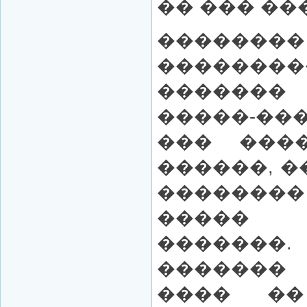
�� ��� ���
�������
�������
������
�����-���
��� ���
������, �
��������
����� 
�����
�������
���� �