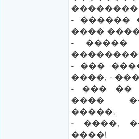
��������
- ������ 
���� ����
- ����� 
�������� 
- ��� ���
����, - ��
- ��� ��
���� �
�����.
- ����, 
����!