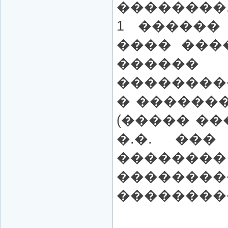
��������
1 ������
���� ���
������ 
��������
� �������
(����� ��
�.�. ���
����
��������
���������