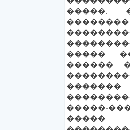
�������
�����. 
������
��������
������
����� �
������ �
��������
������
������
�����-�
�����
���������